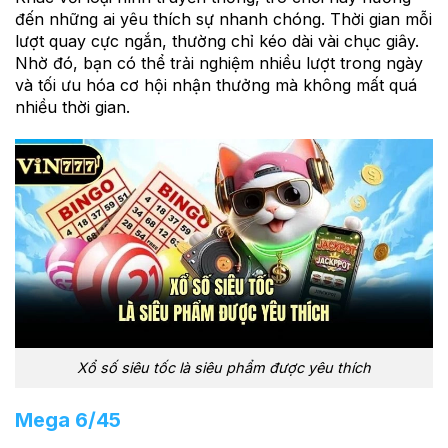
đến những ai yêu thích sự nhanh chóng. Thời gian mỗi
lượt quay cực ngắn, thường chỉ kéo dài vài chục giây.
Nhờ đó, bạn có thể trải nghiệm nhiều lượt trong ngày
và tối ưu hóa cơ hội nhận thưởng mà không mất quá
nhiều thời gian.
Xổ số siêu tốc là siêu phẩm được yêu thích
Mega 6/45