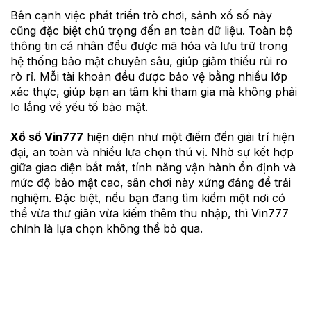
Bên cạnh việc phát triển trò chơi, sảnh xổ số này
cũng đặc biệt chú trọng đến an toàn dữ liệu. Toàn bộ
thông tin cá nhân đều được mã hóa và lưu trữ trong
hệ thống bảo mật chuyên sâu, giúp giảm thiểu rủi ro
rò rỉ. Mỗi tài khoản đều được bảo vệ bằng nhiều lớp
xác thực, giúp bạn an tâm khi tham gia mà không phải
lo lắng về yếu tố bảo mật.
Xổ số Vin777
hiện diện như một điểm đến giải trí hiện
đại, an toàn và nhiều lựa chọn thú vị. Nhờ sự kết hợp
giữa giao diện bắt mắt, tính năng vận hành ổn định và
mức độ bảo mật cao, sân chơi này xứng đáng để trải
nghiệm. Đặc biệt, nếu bạn đang tìm kiếm một nơi có
thể vừa thư giãn vừa kiếm thêm thu nhập, thì Vin777
chính là lựa chọn không thể bỏ qua.