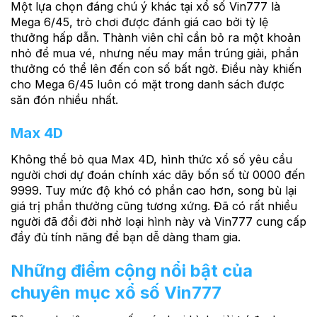
Một lựa chọn đáng chú ý khác tại xổ số Vin777 là
Mega 6/45, trò chơi được đánh giá cao bởi tỷ lệ
thưởng hấp dẫn. Thành viên chỉ cần bỏ ra một khoản
nhỏ để mua vé, nhưng nếu may mắn trúng giải, phần
thưởng có thể lên đến con số bất ngờ. Điều này khiến
cho Mega 6/45 luôn có mặt trong danh sách được
săn đón nhiều nhất.
Max 4D
Không thể bỏ qua Max 4D, hình thức xổ số yêu cầu
người chơi dự đoán chính xác dãy bốn số từ 0000 đến
9999. Tuy mức độ khó có phần cao hơn, song bù lại
giá trị phần thưởng cũng tương xứng. Đã có rất nhiều
người đã đổi đời nhờ loại hình này và Vin777 cung cấp
đầy đủ tính năng để bạn dễ dàng tham gia.
Những điểm cộng nổi bật của
chuyên mục xổ số Vin777