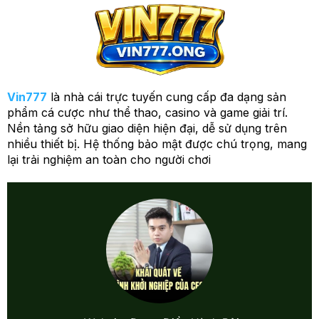
Vin777
là nhà cái trực tuyến cung cấp đa dạng sản
phẩm cá cược như thể thao, casino và game giải trí.
Nền tảng sở hữu giao diện hiện đại, dễ sử dụng trên
nhiều thiết bị. Hệ thống bảo mật được chú trọng, mang
lại trải nghiệm an toàn cho người chơi