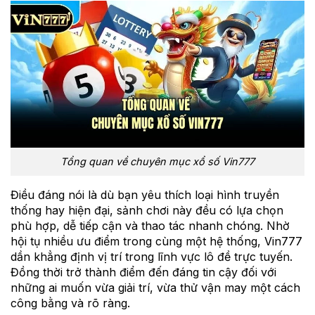
Tổng quan về chuyên mục xổ số Vin777
Điều đáng nói là dù bạn yêu thích loại hình truyền
thống hay hiện đại, sảnh chơi này đều có lựa chọn
phù hợp, dễ tiếp cận và thao tác nhanh chóng. Nhờ
hội tụ nhiều ưu điểm trong cùng một hệ thống, Vin777
dần khẳng định vị trí trong lĩnh vực lô đề trực tuyến.
Đồng thời trở thành điểm đến đáng tin cậy đối với
những ai muốn vừa giải trí, vừa thử vận may một cách
công bằng và rõ ràng.