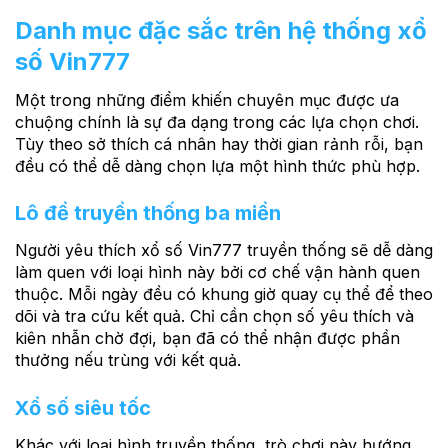
Danh mục đặc sắc trên hệ thống xổ
số Vin777
Một trong những điểm khiến chuyên mục được ưa
chuộng chính là sự đa dạng trong các lựa chọn chơi.
Tùy theo sở thích cá nhân hay thời gian rảnh rỗi, bạn
đều có thể dễ dàng chọn lựa một hình thức phù hợp.
Lô đề truyền thống ba miền
Người yêu thích xổ số Vin777 truyền thống sẽ dễ dàng
làm quen với loại hình này bởi cơ chế vận hành quen
thuộc. Mỗi ngày đều có khung giờ quay cụ thể để theo
dõi và tra cứu kết quả. Chỉ cần chọn số yêu thích và
kiên nhẫn chờ đợi, bạn đã có thể nhận được phần
thưởng nếu trùng với kết quả.
Xổ số siêu tốc
Khác với loại hình truyền thống, trò chơi này hướng