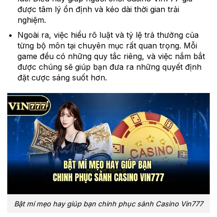
được tâm lý ổn định và kéo dài thời gian trải
nghiệm.
Ngoài ra, việc hiểu rõ luật và tỷ lệ trả thưởng của
từng bộ môn tại chuyên mục rất quan trọng. Mỗi
game đều có những quy tắc riêng, và việc nắm bắt
được chúng sẽ giúp bạn đưa ra những quyết định
đặt cược sáng suốt hơn.
Bật mí mẹo hay giúp bạn chinh phục sảnh Casino Vin777