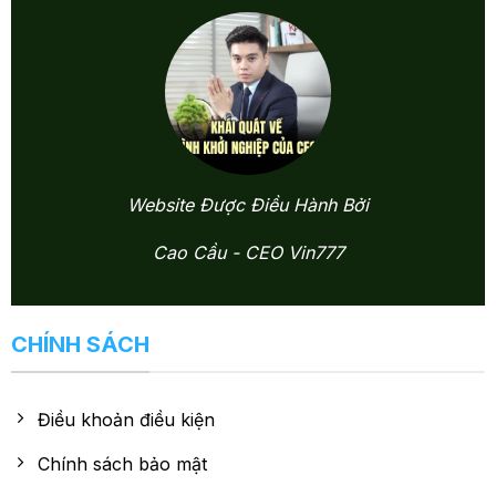
Website Được Điều Hành Bởi
Cao Cầu - CEO Vin777
CHÍNH SÁCH
Điều khoản điều kiện
Chính sách bảo mật