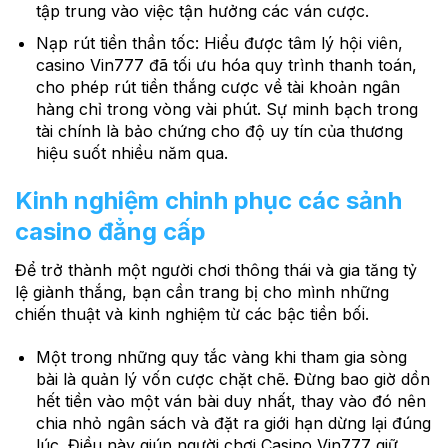
tập trung vào việc tận hưởng các ván cược.
Nạp rút tiền thần tốc: Hiểu được tâm lý hội viên,
casino Vin777 đã tối ưu hóa quy trình thanh toán,
cho phép rút tiền thắng cược về tài khoản ngân
hàng chỉ trong vòng vài phút. Sự minh bạch trong
tài chính là bảo chứng cho độ uy tín của thương
hiệu suốt nhiều năm qua.
Kinh nghiệm chinh phục các sảnh
casino đẳng cấp
Để trở thành một người chơi thông thái và gia tăng tỷ
lệ giành thắng, bạn cần trang bị cho mình những
chiến thuật và kinh nghiệm từ các bậc tiền bối.
Một trong những quy tắc vàng khi tham gia sòng
bài là quản lý vốn cược chặt chẽ. Đừng bao giờ dồn
hết tiền vào một ván bài duy nhất, thay vào đó nên
chia nhỏ ngân sách và đặt ra giới hạn dừng lại đúng
lúc. Điều này giúp người chơi Casino Vin777 giữ