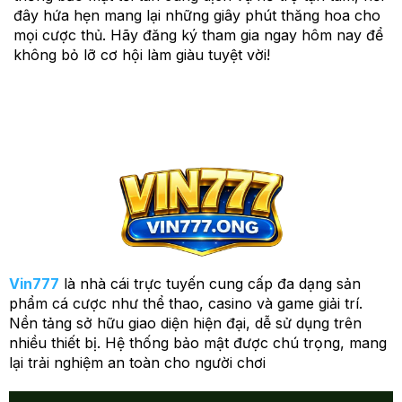
đây hứa hẹn mang lại những giây phút thăng hoa cho
mọi cược thủ. Hãy đăng ký tham gia ngay hôm nay để
không bỏ lỡ cơ hội làm giàu tuyệt vời!
Vin777
là nhà cái trực tuyến cung cấp đa dạng sản
phẩm cá cược như thể thao, casino và game giải trí.
Nền tảng sở hữu giao diện hiện đại, dễ sử dụng trên
nhiều thiết bị. Hệ thống bảo mật được chú trọng, mang
lại trải nghiệm an toàn cho người chơi