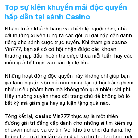
Top sự kiện khuyến mãi độc quyền
hấp dẫn tại sảnh Casino
Nhằm tri ân khách hàng và khích lệ người chơi, nhà
cái thường xuyên tung ra các gói ưu đãi hấp dẫn dành
riêng cho sảnh cược trực tuyến. Khi tham gia casino
Vin777, bạn sẽ có cơ hội nhận được các khoản
thưởng nạp đầu, hoàn trả cược thua mỗi tuần hay các
món quà bất ngờ vào các dịp lễ lớn.
Những hoạt động độc quyền này không chỉ giúp bạn
gia tăng nguồn vốn mà còn mang lại cơ hội trải nghiệm
nhiều siêu phẩm hơn mà không tốn quá nhiều chi phí.
Hãy thường xuyên theo dõi trang chủ để không bỏ lỡ
bất kỳ mã giảm giá hay sự kiện tặng quà nào.
Tổng kết lại,
casino Vin777
thực sự là một thiên
đường giải trí đẳng cấp dành cho những ai tìm kiếm sự
chuyên nghiệp và uy tín. Với kho trò chơi đa dạng, hệ
thống bảo mật tối tân cùng dịch vụ hỗ trợ tận tâm, nơi