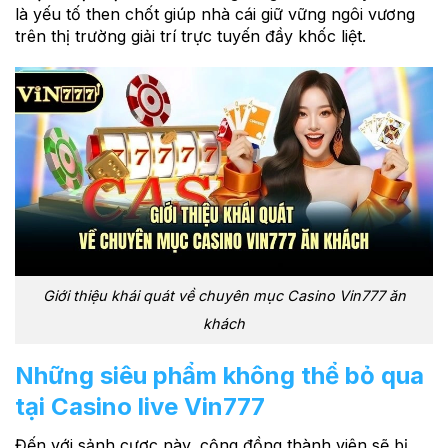
là yếu tố then chốt giúp nhà cái giữ vững ngôi vương
trên thị trường giải trí trực tuyến đầy khốc liệt.
Giới thiệu khái quát về chuyên mục Casino Vin777 ăn
khách
Những siêu phẩm không thể bỏ qua
tại Casino live Vin777
Đến với sảnh cược này, cộng đồng thành viên sẽ bị