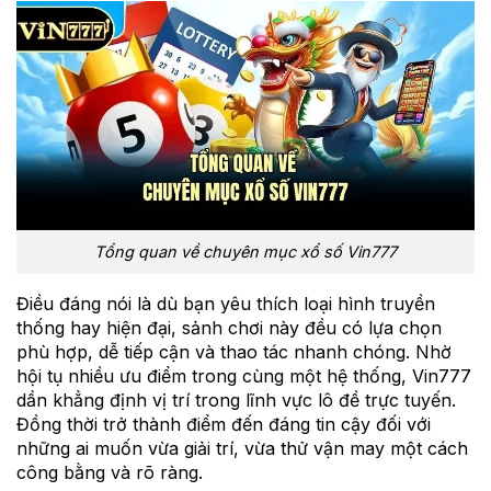
Tổng quan về chuyên mục xổ số Vin777
Điều đáng nói là dù bạn yêu thích loại hình truyền
thống hay hiện đại, sảnh chơi này đều có lựa chọn
phù hợp, dễ tiếp cận và thao tác nhanh chóng. Nhờ
hội tụ nhiều ưu điểm trong cùng một hệ thống, Vin777
dần khẳng định vị trí trong lĩnh vực lô đề trực tuyến.
Đồng thời trở thành điểm đến đáng tin cậy đối với
những ai muốn vừa giải trí, vừa thử vận may một cách
công bằng và rõ ràng.