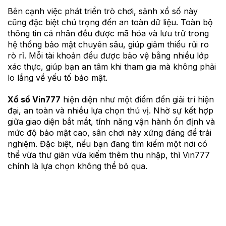
Bên cạnh việc phát triển trò chơi, sảnh xổ số này
cũng đặc biệt chú trọng đến an toàn dữ liệu. Toàn bộ
thông tin cá nhân đều được mã hóa và lưu trữ trong
hệ thống bảo mật chuyên sâu, giúp giảm thiểu rủi ro
rò rỉ. Mỗi tài khoản đều được bảo vệ bằng nhiều lớp
xác thực, giúp bạn an tâm khi tham gia mà không phải
lo lắng về yếu tố bảo mật.
Xổ số Vin777
hiện diện như một điểm đến giải trí hiện
đại, an toàn và nhiều lựa chọn thú vị. Nhờ sự kết hợp
giữa giao diện bắt mắt, tính năng vận hành ổn định và
mức độ bảo mật cao, sân chơi này xứng đáng để trải
nghiệm. Đặc biệt, nếu bạn đang tìm kiếm một nơi có
thể vừa thư giãn vừa kiếm thêm thu nhập, thì Vin777
chính là lựa chọn không thể bỏ qua.