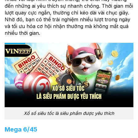
đến những ai yêu thích sự nhanh chóng. Thời gian mỗi
lượt quay cực ngắn, thường chỉ kéo dài vài chục giây.
Nhờ đó, bạn có thể trải nghiệm nhiều lượt trong ngày
và tối ưu hóa cơ hội nhận thưởng mà không mất quá
nhiều thời gian.
Xổ số siêu tốc là siêu phẩm được yêu thích
Mega 6/45