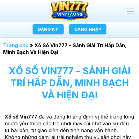
Bỏ
qua
nội
dung
ĐĂNG KÝ
ĐĂNG NHẬP
Trang chủ
»
Xổ Số Vin777 – Sảnh Giải Trí Hấp Dẫn,
Minh Bạch Và Hiện Đại
XỔ SỐ VIN777 – SẢNH GIẢI
TRÍ HẤP DẪN, MINH BẠCH
VÀ HIỆN ĐẠI
Xổ số Vin777
đã và đang khẳng định vị thế trong lòng
người yêu thích các trò chơi may rủi nhờ vào sự đầu
tư bài bản, từ giao diện đến tính năng vận hành.
Không những đem lại trải nghiệm thú vị, sân chơi này