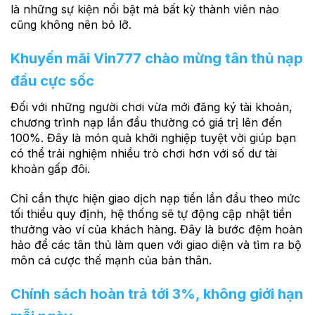
là những sự kiện nổi bật mà bất kỳ thành viên nào
cũng không nên bỏ lỡ.
Khuyến mãi Vin777 chào mừng tân thủ nạp
đầu cực sốc
Đối với những người chơi vừa mới đăng ký tài khoản,
chương trình nạp lần đầu thường có giá trị lên đến
100%. Đây là món quà khởi nghiệp tuyệt vời giúp bạn
có thể trải nghiệm nhiều trò chơi hơn với số dư tài
khoản gấp đôi.
Chỉ cần thực hiện giao dịch nạp tiền lần đầu theo mức
tối thiểu quy định, hệ thống sẽ tự động cập nhật tiền
thưởng vào ví của khách hàng. Đây là bước đệm hoàn
hảo để các tân thủ làm quen với giao diện và tìm ra bộ
môn cá cược thế mạnh của bản thân.
Chính sách hoàn trả tới 3%, không giới hạn