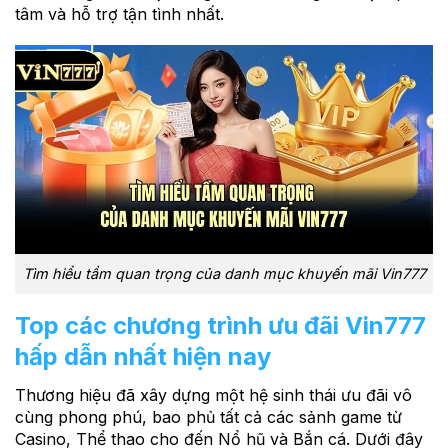
tâm và hỗ trợ tận tình nhất.
Tìm hiểu tầm quan trọng của danh mục khuyến mãi Vin777
Top các chương trình ưu đãi Vin777
hấp dẫn nhất hiện nay
Thương hiệu đã xây dựng một hệ sinh thái ưu đãi vô
cùng phong phú, bao phủ tất cả các sảnh game từ
Casino, Thể thao cho đến Nổ hũ và Bắn cá. Dưới đây