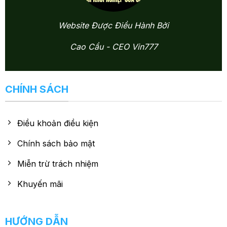
Website Được Điều Hành Bởi
Cao Cầu - CEO Vin777
CHÍNH SÁCH
Điều khoản điều kiện
Chính sách bảo mật
Miễn trừ trách nhiệm
Khuyến mãi
HƯỚNG DẪN