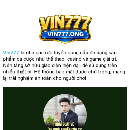
Vin777
là nhà cái trực tuyến cung cấp đa dạng sản
phẩm cá cược như thể thao, casino và game giải trí.
Nền tảng sở hữu giao diện hiện đại, dễ sử dụng trên
nhiều thiết bị. Hệ thống bảo mật được chú trọng, mang
lại trải nghiệm an toàn cho người chơi