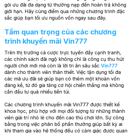
gói ưu đãi đa dạng từ thưởng nạp đến hoàn trả không
giới hạn. Hãy cùng điểm qua những chương trình đặc
sắc giúp bạn tối ưu nguồn vốn ngay sau đây.
Tầm quan trọng của các chương
trình khuyến mãi Vin777
Trên thị trường cá cược trực tuyến đầy cạnh tranh,
các chính sách đãi ngộ không chỉ là công cụ thu hút
người chơi mới mà còn là lời tri ân sâu sắc
Vin777
dành cho thành viên thân thiết. Việc tận dụng tối đa
các mã ưu đãi sẽ giúp bạn có thêm một khoản vốn
đáng kể, từ đó gia tăng cơ hội chiến thắng mà không
cần đầu tư quá nhiều tiền túi.
Các chương trình khuyến mãi Vin777 được thiết kế
khoa học, phù hợp với mọi đối tượng từ những thành
viên giải trí nhỏ lẻ cho đến cao thủ chơi lớn. Sự công
bằng trong việc phân bổ phần thưởng giúp bất kỳ ai
khi tham gia vào hệ thống đều có cảm giác được quan