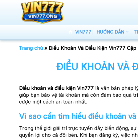
Bỏ
qua
nội
dung
VIN777
HƯỚNG DẪN
T
Trang chủ
»
Điều Khoản Và Điều Kiện Vin777 Cập
ĐIỀU KHOẢN VÀ Đ
Điều khoản và điều kiện Vin777
là văn bản pháp lý
giúp bạn bảo vệ tài khoản mà còn đảm bảo quá trì
cược một cách an toàn nhất.
Vì sao cần tìm hiểu điều khoản và
Trong thế giới giải trí trực tuyến đầy biến động,
quyền lợi cho cả đôi bên. Khi bạn đăng ký, việc n