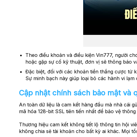
Theo điều khoản và điều kiện Vin777, người chơ
hoặc gặp sự cố kỹ thuật, đơn vị sẽ thông báo 
Đặc biệt, đối với các khoản tiền thắng cược từ
Sự minh bạch này giúp loại bỏ các hành vi lạm d
Cập nhật chính sách bảo mật và q
An toàn dữ liệu là cam kết hàng đầu mà nhà cái g
mã hóa 128-bit SSL tiên tiến nhất để bảo vệ thông 
Thương hiệu cam kết không tiết lộ thông tin hội v
không chia sẻ tài khoản cho bất kỳ ai khác. Mọi tổn