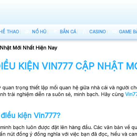
HỂ THAO
NỔ HŨ
BẮN CÁ
CASINO
GAME B
 Nhật Mới Nhất Hiện Nay
IỀU KIỆN VIN777 CẬP NHẬT M
 quan trọng thiết lập mối quan hệ giữa nhà cái và người c
nh trải nghiệm diễn ra suôn sẻ, minh bạch. Hãy cùng
Vin7
 điều kiện Vin777?
 sự minh bạch luôn được đặt lên hàng đầu. Các văn bản về 
hấn nút đồng ý đồng nghĩa với việc bạn đã đọc, hiểu và ca