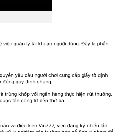
ề việc quản lý tài khoản người dùng. Đây là phần
 quyền yêu cầu người chơi cung cấp giấy tờ định
eo đúng quy định chung.
và trùng khớp với ngân hàng thực hiện rút thưởng.
cuộc tấn công từ bên thứ ba.
oản và điều kiện Vin777, việc đăng ký nhiều lần