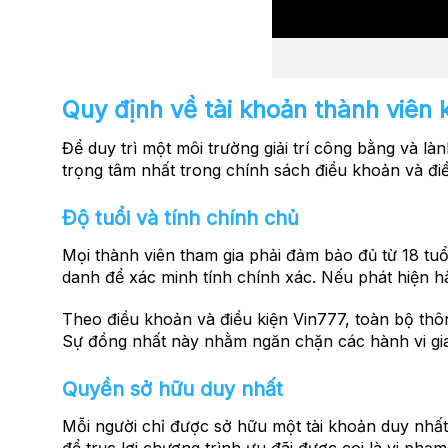
Quy định về tài khoản thành viên 
Để duy trì một môi trường giải trí công bằng và là
trọng tâm nhất trong chính sách điều khoản và điề
Độ tuổi và tính chính chủ
Mọi thành viên tham gia phải đảm bảo đủ từ 18 tuổ
danh để xác minh tính chính xác. Nếu phát hiện hà
Theo điều khoản và điều kiện Vin777, toàn bộ thôn
Sự đồng nhất này nhằm ngăn chặn các hành vi gian
Quyền sở hữu duy nhất
Mỗi người chỉ được sở hữu một tài khoản duy nhất 