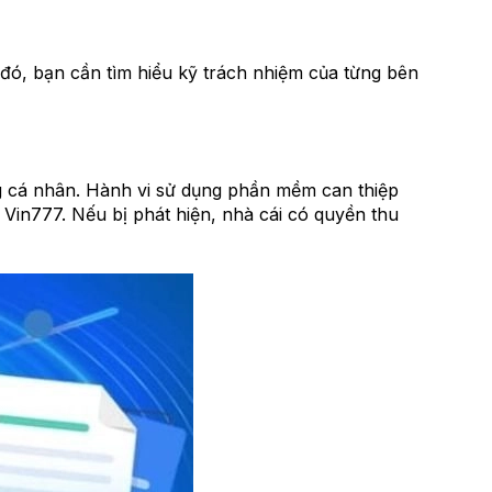
 đó, bạn cần tìm hiểu kỹ trách nhiệm của từng bên
ng cá nhân. Hành vi sử dụng phần mềm can thiệp
Vin777. Nếu bị phát hiện, nhà cái có quyền thu