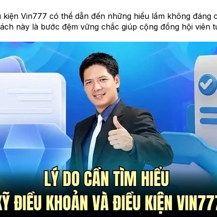
 kiện Vin777 có thể dẫn đến những hiểu lầm không đáng có,
sách này là bước đệm vững chắc giúp cộng đồng hội viên tự