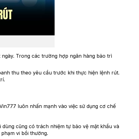
ột ngày. Trong các trường hợp ngân hàng bảo trì
anh thu theo yêu cầu trước khi thực hiện lệnh rút.
rí.
n Vin777 luôn nhấn mạnh vào việc sử dụng cơ chế
ời dùng cũng có trách nhiệm tự bảo vệ mật khẩu và
c phạm vi bồi thường.