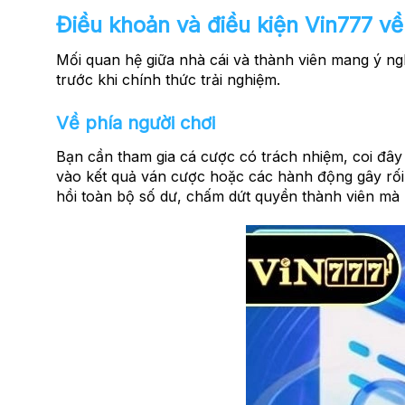
Điều khoản và điều kiện Vin777 v
Mối quan hệ giữa nhà cái và thành viên mang ý ngh
trước khi chính thức trải nghiệm.
Về phía người chơi
Bạn cần tham gia cá cược có trách nhiệm, coi đây
vào kết quả ván cược hoặc các hành động gây rối 
hồi toàn bộ số dư, chấm dứt quyền thành viên mà