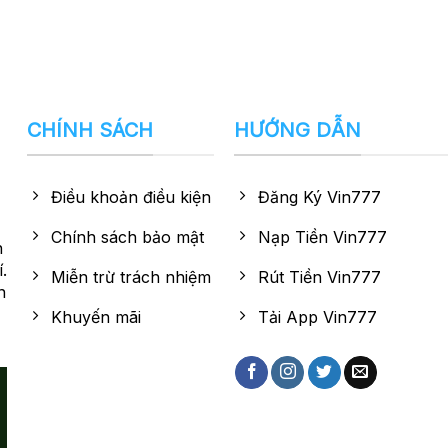
CHÍNH SÁCH
HƯỚNG DẪN
Điều khoản điều kiện
Đăng Ký Vin777
Chính sách bảo mật
Nạp Tiền Vin777
n
.
Miễn trừ trách nhiệm
Rút Tiền Vin777
n
Khuyến mãi
Tải App Vin777