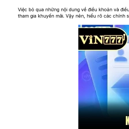
Việc bỏ qua những nội dung về điều khoản và điều
tham gia khuyến mãi. Vậy nên, hiểu rõ các chính 