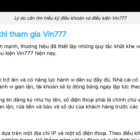
Lý do cần tìm hiểu kỹ điều khoản và điều kiện Vin777
khi tham gia Vin777
nh mạnh, thương hiệu đã thiết lập những quy tắc khắt khe v
u kiện Vin777 hiện nay.
i trở lên và có năng lực hành vi dân sự đầy đủ. Nhà cái có
nh vi gian lận, tài khoản sẽ bị đóng băng ngay lập tức th
g tin đăng ký như họ tên, số điện thoại phải là chính chủ 
 lận, rửa tiền và bảo vệ số dư của khách hàng trước các 
dựa trên một địa chỉ IP và một số điện thoại. Theo điều kh